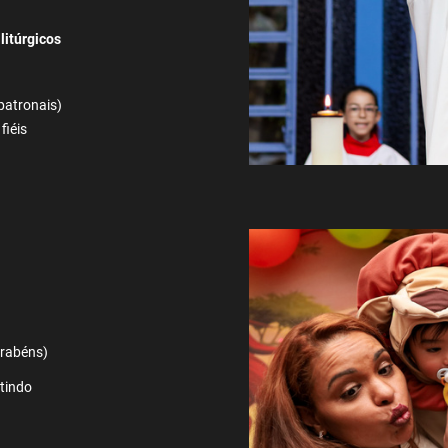
litúrgicos
 patronais)
 fiéis
arabéns)
rtindo