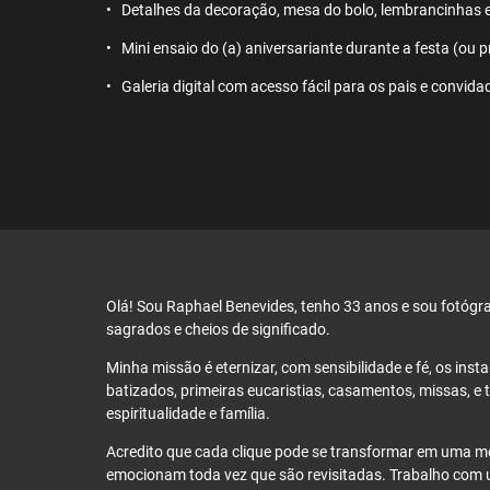
Detalhes da decoração, mesa do bolo, lembrancinhas e
Mini ensaio do (a) aniversariante durante a festa (ou 
Galeria digital com acesso fácil para os pais e convid
Olá! Sou Raphael Benevides, tenho 33 anos e sou fotóg
sagrados e cheios de significado.
Minha missão é eternizar, com sensibilidade e fé, os ins
batizados, primeiras eucaristias, casamentos, missas, e 
espiritualidade e família.
Acredito que cada clique pode se transformar em uma m
emocionam toda vez que são revisitadas. Trabalho com u