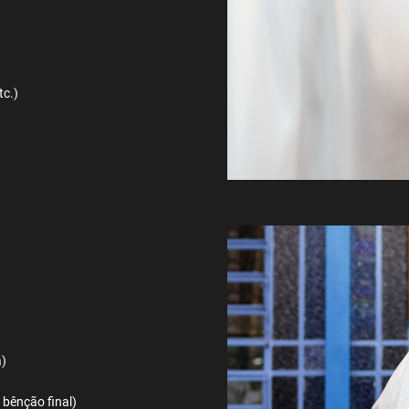
etc.)
sa)
, bênção final)